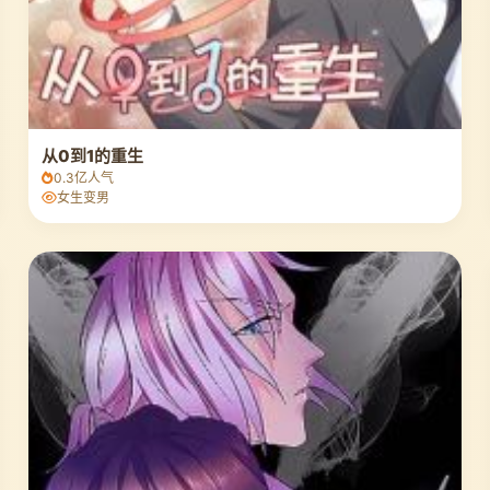
从0到1的重生
0.3亿人气
女生变男