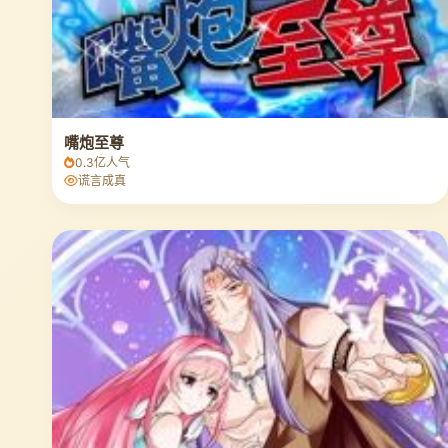
嘴炮至尊
0.3亿人气
谎言成真