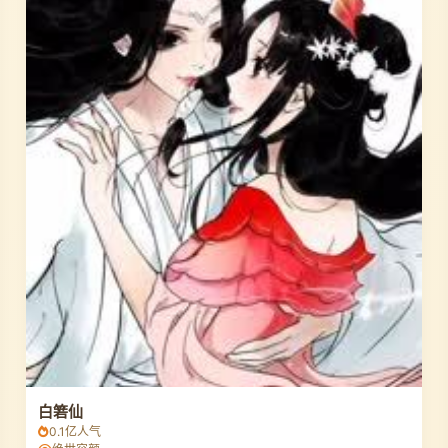
白箬仙
0.1亿人气